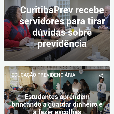
CuritibaPrev recebe
servidores para tirar
dúvidas sobre
previdência
EDUCAÇÃO PREVIDENCIÁRIA
Estudantes aprendem
brincando a guardar dinheiro e
a fazer escolhas